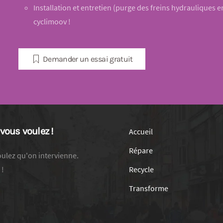
Installation et entretien (purge des freins hydrauliques en
cyclimoov !
Demander un essai gratuit
vous voulez !
Accueil
Répare
oulez qu'on intervienne.
 !
Recycle
Transforme