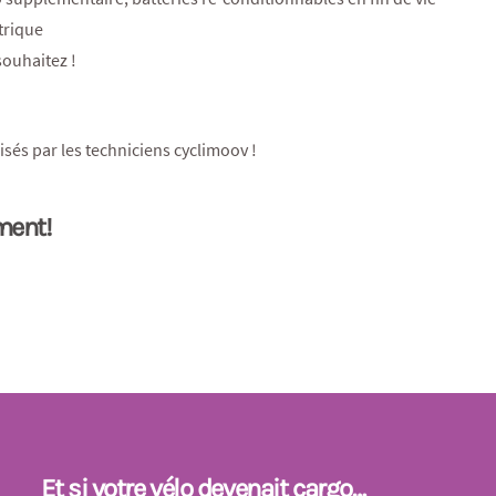
trique
ouhaitez !
lisés par les techniciens cyclimoov !
ement!
Et si votre vélo devenait cargo…